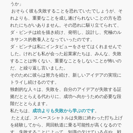
うか」
おそらく彼も失敗することを恐れていたでしょうが、そ
れよりも、重要なことを成し遂げられないことの方を恐
れたにちがいありません。その恐れに駆り立てられて、
ダ・ビンチは絵を描き続け、発明し、設計し、究極のル
ネサンス的教養人となっていったのです。
ダ・ビンチは私にインタビューをさせてはくれませんで
した。けれども私が会った起業家たちは、みんな、失敗
することは怖くない、重要なことをしないことが怖いの
だ、と繰り返し言いました。
そのために彼らは努力を続け、新しいアイデアの実現に
トライし続けるのです。
独創的な人々は、失敗を、自分のアイデアが失敗する証
拠だととらえる代わりに、成功へ向かうための必要な段
階だととらえます。
私たちは、
成功よりも失敗から学ぶのです
。
たとえば、スペースシャトルは失敗に終わった打ち上げ
を経験してから、周回軌道に乗る可能性が高くなるので
す。失敗することによって、知識の欠けている点や、戦