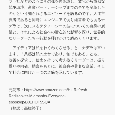
フト社がどのようにその魂を再認識し、文化から熾烈な
競争環境、産業パートナーシップまでの全てを変革した
のかという知られざるエピソードを語るのです。人道主
義者であると同時にエンジニアであり経営者でもあるナ
デラは、次に来るテクノロジーの波についての自身の展
望と、それによる社会への潜在的な影響を探り、世界的
なリーダーたちへ行動を呼びかけて締めくくります。
「アイディアは私をわくわくさせる」と、ナデラは言い
ます。「共感は私の土台であり、軸でもある」とも。
改善を探求し、信念を持って考え抜くリーダーは、振り
返りや内省、助言をもとに、彼自身や著名な企業、そし
て社会に向けた一つの道筋を示しています。
元記事：https://www.amazon.com/Hit-Refresh-
Rediscover-Microsofts-Everyone-
ebook/dp/B01HOT5SQA
（翻訳：高橋裕子）