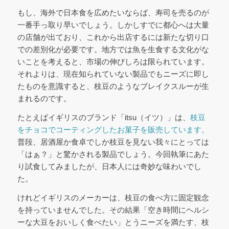
もし、海外で日本食を広めたいならば、寿司を売るのが
一番手っ取り早いでしょう。しかしすでに都心へは大量
の店舗が出ており、これから出店するには新たな切り口
での差別化が必要です。地方では魚を生食する文化がな
いことを考えると、市場の伸びしろは限られています。
それよりは、現在知られていない製品でもニーズに即し
たものを意識すると、枝豆のようなブレイクスルーが生
まれるのです。
たとえばイギリスのブランド「itsu（イツ）」は、
枝豆
をチョコでコーティングしたお菓子を販売しています。
普段、居酒屋か食卓でしか枝豆を見ない我々にとっては
「はぁ？」と驚かされる製品でしょう。今回執筆にあた
り試食してみましたが、日本人には奇妙な味わいでし
た。
けれどイギリスのメーカーは、枝豆の食べ方に固定観念
を持っていませんでした。その結果「空き時間にヘルシ
ーな大豆をおいしく食べたい」とうニーズを満たす、枝