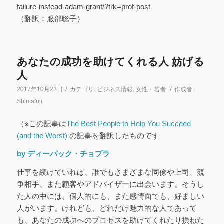
failure-instead-adam-grant/?trk=prof-post
（翻訳：服部聡子）
あなたの成功を助けてくれる人 妨げる
人
/
/
2017年10月23日
カテゴリ:
ビジネス情報
,
女性・若者
作成者:
Shimafuji
（※この記事は
The Best People to Help You Succeed
(and the Worst)
の記事を翻訳したものです
by ディーパック・チョプラ
仕事を続けていれば、誰でもさまざまな同僚や上司、競
争相手、また顧客やアドバイザーに出会います。そうし
た人の中には、個人的にも、また感情面でも、好ましい
人がいます。けれども、どれだけ魅力的な人であって
も、あなたの成功へのプロセスを助けてくれたり損ねた