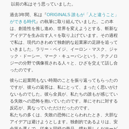
以前の私はそう思っていました。
過去3年間、私は『
ORIGINALS 誰もが「人と違うこと」
ができる時代
』の執筆に取り組んでいました。この本
は、創造性を推し進め、世界を変えようとする、斬新な
アイデアを生み出す人々を取り上げています。その過程
で私は、現代のきわめて独創的な起業家の足跡を追って
いきました。ラリー・ペイジ、イーロン・マスク、ジャ
ック・ドーシー、マーク・キューバンという、テクノロ
ジーの分野で偶像視される人々と、ひざを交えて話し合
ったのです。
彼らに起業間もない時期のことを振り返ってもらったの
ですが、彼らの返答は、私にとって、まったく思いがけ
ないものでした。彼ら全員が、私たちの誰もが感じてい
る失敗への恐怖を抱いていたのです。単にそれに対する
反応が、異なっていただけだったのです。
私たちの多くは、失敗の恐怖にとらわれたとき、大胆な
アイデアは避けようとします。独創的であるよりは、安
全策を選んで、従来と同様の商品、慣れ親しんだサービ