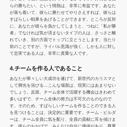
らの勝ちたい、という情熱は、非常に有益です。あなた
が落ち着いて、彼らに勝たせてやりさえすれば、彼らは
すばらしい戦果をあげることができます。ところが反対
に、あなたが彼らを負かしてしまうと、つねに「私が勝
者」でなければ気が済まないタイプの人は、さっさと離
れていき、別の方面でトップに立とうとします。当たり
前のことですが、ライバル意識が強く、しかも人に対し
て忠実である人は、非常に貴重な人です。
4.チームを作る人であること
あなたが華々しい大成功を遂げて、新世代のカリスマと
して脚光を浴びる…こんな場面は、現実にはあまりない
でしょう。反面、チーム全体で活躍する機会はきわめて
多いはずで、チーム全体の努力は不可欠のものなので
す。そのため、すばらしいチームを作ることのできる人
を見つけることは、決定的に重要です。チーム・ビルダ
ーは、チーム全員に気を配り、全員の貢献に耳を傾けま
す。彼らのおかげで、みんなは自分に価値があり、尊重