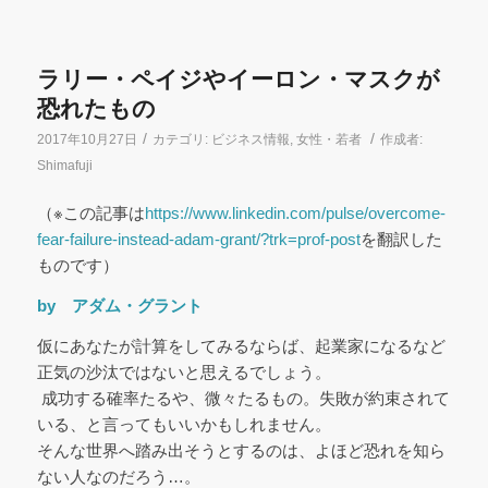
ラリー・ペイジやイーロン・マスクが
恐れたもの
/
/
2017年10月27日
カテゴリ:
ビジネス情報
,
女性・若者
作成者:
Shimafuji
（※この記事は
https://www.linkedin.com/pulse/overcome-
fear-failure-instead-adam-grant/?trk=prof-post
を翻訳した
ものです）
by アダム・グラント
仮にあなたが計算をしてみるならば、起業家になるなど
正気の沙汰ではないと思えるでしょう。
成功する確率たるや、微々たるもの。失敗が約束されて
いる、と言ってもいいかもしれません。
そんな世界へ踏み出そうとするのは、よほど恐れを知ら
ない人なのだろう…。