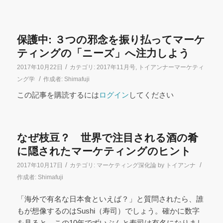
保護中: ３つの邪念を振り払ってマーケ
ティングの「ニーズ」へ注力しよう
/
2017年10月22日
カテゴリ:
2017年11月号
,
トイアンナーマーケティ
/
ング学
作成者:
Shimafuji
この記事を購読するには
ログイン
してください
なぜ枝豆？ 世界で注目される酒の肴
に隠されたマーケティングのヒント
/
/
2017年10月17日
カテゴリ:
マーケティング深化論 by トイアンナ
作成者:
Shimafuji
「海外で有名な日本食といえば？」と質問されたら、誰
もが想像するのはSushi（寿司）でしょう。確かに数字
を見ると、この10年でずいぶんと寿司は有名になりまし