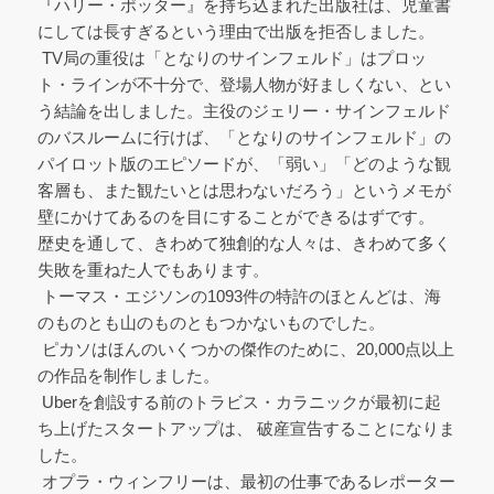
『ハリー・ポッター』を持ち込まれた出版社は、児童書
にしては長すぎるという理由で出版を拒否しました。
TV局の重役は「となりのサインフェルド」はプロッ
ト・ラインが不十分で、登場人物が好ましくない、とい
う結論を出しました。主役のジェリー・サインフェルド
のバスルームに行けば、「となりのサインフェルド」の
パイロット版のエピソードが、「弱い」「どのような観
客層も、また観たいとは思わないだろう」というメモが
壁にかけてあるのを目にすることができるはずです。
歴史を通して、きわめて独創的な人々は、きわめて多く
失敗を重ねた人でもあります。
トーマス・エジソンの1093件の特許のほとんどは、海
のものとも山のものともつかないものでした。
ピカソはほんのいくつかの傑作のために、20,000点以上
の作品を制作しました。
Uberを創設する前のトラビス・カラニックが最初に起
ち上げたスタートアップは、 破産宣告することになりま
した。
オプラ・ウィンフリーは、最初の仕事であるレポーター