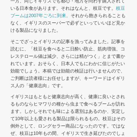
一方、同じイギリスでも都心・地方を問わず購入されて
いる日本食があります。それはなんと、枝豆です。
枝豆
ブームは2007年ごろに到来。
それから飽きられることも
なく、イギリスのスーパーで必ずといっていいほど見か
ける製品になりました。
そこでざっとイギリスの記事を漁ってみました。記事を
読むに、「枝豆を食べると二日酔い防止、筋肉増強、コ
レステロール値は減少、さらには精がつく」とまで書か
れています。おそらく、日本人でもにわかに信じがたい
効能でしょう。本稿では効能の検証は行いませんので、
ご判断は読者様にお任せしますが、キーワードはイギリ
ス人の「健康志向」です。
イギリスはもともと健康志向が高く、健康に良いとされ
るものならヒマワリの種から虫まで食べるブームが訪れ
ます。しかしそれでも味による選別はあるのか、安定し
て10年以上も愛される製品は限られるもの。枝豆はその
例外として、ロングセラー商品になったのです。ではな
ぜ、枝豆は10年もの間、イギリスで生き延びたのでしょ