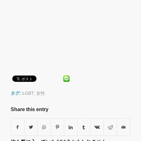
タグ:
LGBT
,
女性
Share this entry