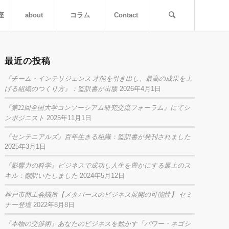
座
about
コラム
Contact
最近の投稿
『チーム・インテリジェンス 才能を引き出し、最高の成果を上
げる組織のつくり方』：監訳書が出版
2026年4月1日
『第22回全国大学コンソーシアム研究交流フォーラム』にてシ
ンポジニスト
2025年11月1日
『センテニアルズ』百年生きる組織：監訳書が発刊されました
2025年3月1日
『影響力の科学』ビジネスで成功し人生を豊かにする最上のス
キル：翻訳いたしました
2024年5月12日
神戸市商工会議所【メタバースのビジネス展開の可能性】 セミ
ナー登壇
2022年8月8日
『本物の交渉術』あなたのビジネスを動かす「パワー・ネゴシ