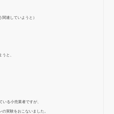
う関連していようと）
ようと、
っている小売業者ですが、
ンの実験をおこないました。