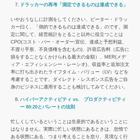
ドラッカーの再考
「測定できるものは達成できる」
いやおうなしに計測をしてください、ピーター・ドラッ
カー曰く、「側的できるものは達成できる」のです。測
定に関して、経営統計をとること以外に役立つことは
CPO(コスト・パー・オーダー:宣伝、達成と予想利益、
不渡り手形、不良債権を含むもの)、許容広告料（広告に
損をすることなくかけられる最大の金額）、MER(メデ
ィア・エフィシェンシー・レーシオ)、収益率と追加注文
率に打ち出されたライフタイム・バリュー（LV）などを
考慮することです。ダイレクト・レスポンス広告をご自
身のビジネスに適用することも検討してみてください。
ハイパーアクティビティ vs. プロダクティビティ
ー
80:20とパレートの法則
忙しくしているということは生産的であるということに
はなりません。実際に忙しい状態にあるときは、怠惰で
ある状態にある、つまり考えることを怠り、見境なく行