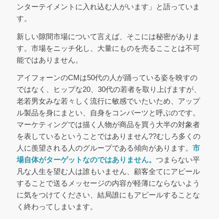
ンターテイメントに入れ込む人がいます」と語っていま
す。
新しい隙間市場について言えば、そこには秘密がありま
す。市場をニッチ化し、大量にものを売るこことは不可
能ではありません。
アイフォーンのCMは50代の人が踊っている姿を映すの
ではなく、ヒップな20、30代の若者を取り上げますが、
老若男女みな若々しく流行に敏感でいたいため、アップ
ル製品を身にまとい、自身をコンバーツと呼ぶのです。
マーケティングでは描く人物が商品を買う大半の対象者
を表しているということではありません??むしろ多くの
人に羨望される人のグループである傾向があります。
市
場自体がターゲットなのではありません。
つまらない平
凡な人生を望む人は誰もいません、顧客全てにアピール
することで送るメッセージの内容が軽薄にならないよう
に気をつけてください、結局誰にもアピールすることな
く終わってしまいます。