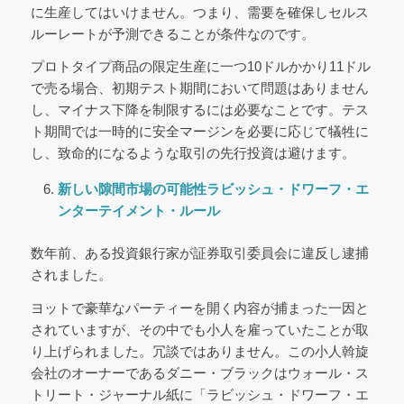
に生産してはいけません。つまり、需要を確保しセルス
ルーレートが予測できることが条件なのです。
プロトタイプ商品の限定生産に一つ10ドルかかり11ドル
で売る場合、初期テスト期間において問題はありません
し、マイナス下降を制限するには必要なことです。テス
ト期間では一時的に安全マージンを必要に応じて犠牲に
し、致命的になるような取引の先行投資は避けます。
新しい隙間市場の可能性
ラビッシュ・ドワーフ・エ
ンターテイメント・ルール
数年前、ある投資銀行家が証券取引委員会に違反し逮捕
されました。
ヨットで豪華なパーティーを開く内容が捕まった一因と
されていますが、その中でも小人を雇っていたことが取
り上げられました。冗談ではありません。この小人斡旋
会社のオーナーであるダニー・ブラックはウォール・ス
トリート・ジャーナル紙に「ラビッシュ・ドワーフ・エ