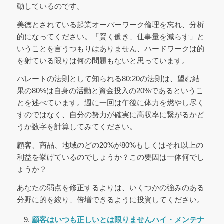
動しているのです。
美徳とされている起業オーバーワーク倫理を忘れ、分析
的になってください。「賢く働き、仕事量を減らす」と
いうことを言うつもりはありません、ハードワークは的
を射ている限りは何の問題もないと思っています。
パレートの法則として知られる80:20の法則は、望む結
果の80%は自身の活動と資金投入の20%であるというこ
とを述べています。週に一回は午後に体力を燃やし尽く
すのではなく、自分の努力が確実に高収率に繋がるかど
うか数字を計算してみてください。
顧客、商品、地域のどの20%が80%もしくはそれ以上の
利益を挙げているのでしょうか？この要因は一体何でし
ょうか？
あなたの弱点を修正するよりは、いくつかの強みのある
分野に的を絞り、倍増できるように投資してください。
顧客はいつも正しいとは限りません
ハイ・メンテナ