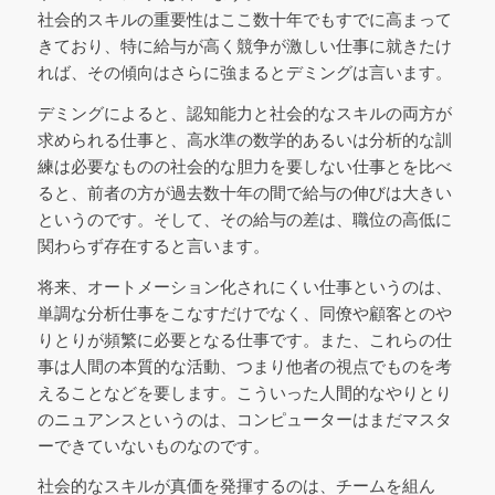
社会的スキルの重要性はここ数十年でもすでに高まって
きており、特に給与が高く競争が激しい仕事に就きたけ
れば、その傾向はさらに強まるとデミングは言います。
デミングによると、認知能力と社会的なスキルの両方が
求められる仕事と、高水準の数学的あるいは分析的な訓
練は必要なものの社会的な胆力を要しない仕事とを比べ
ると、前者の方が過去数十年の間で給与の伸びは大きい
というのです。そして、その給与の差は、職位の高低に
関わらず存在すると言います。
将来、オートメーション化されにくい仕事というのは、
単調な分析仕事をこなすだけでなく、同僚や顧客とのや
りとりが頻繁に必要となる仕事です。また、これらの仕
事は人間の本質的な活動、つまり他者の視点でものを考
えることなどを要します。こういった人間的なやりとり
のニュアンスというのは、コンピューターはまだマスタ
ーできていないものなのです。
社会的なスキルが真価を発揮するのは、チームを組ん